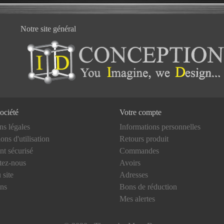
Notre site général
ociété
Votre compte
ns légales
Informations personnelles
ons d'utilisation
Retours produit
nt sécurisé
Commandes
tez-nous
Avoirs
 site
Adresses
ns
Bons de réduction
Mes alertes