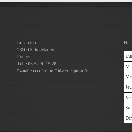
Prise de mesures
A propos
Le landon
Heur
23600 Saint-Marien
Lu
France
Tél. : 06 52 70 15 28
Ma
E-mail : cecc.bruno@id-conception.fr
Mer
Jeu
Ven
Sa
Di